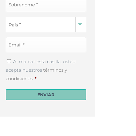
Last
Name
*
Country
*
Email
*
Privacy
Al marcar esta casilla, usted
Policy
*
acepta nuestros
términos y
condiciones
.
*
ENVIAR