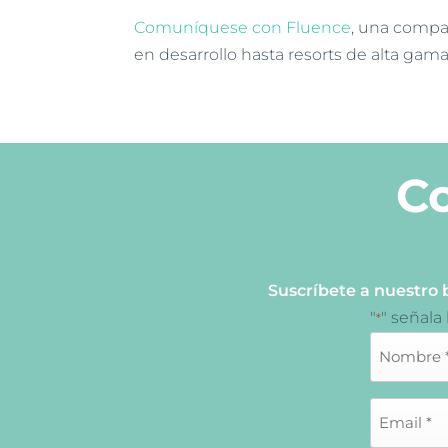
Comuníquese con Fluence
, una compa
en desarrollo hasta resorts de alta gama
C
Suscríbete a nuestro 
"
" señala
*