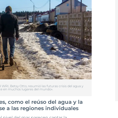
WRI, Betsy Otto, resumió las futuras crisis del agua y
nte en muchos lugares del mundo».
s, como el reúso del agua y la
e a las regiones individuales
 nivel del mar parecen captar la