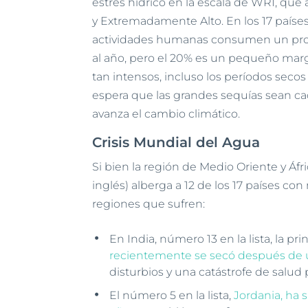
estrés hídrico en la escala de WRI, que 
y Extremadamente Alto. En los 17 país
actividades humanas consumen un pro
al año, pero el 20% es un pequeño mar
tan intensos, incluso los períodos seco
espera que las grandes sequías sean c
avanza el cambio climático.
Crisis Mundial del Agua
Si bien la región de Medio Oriente y Áfr
inglés) alberga a 12 de los 17 países co
regiones que sufren:
En India, número 13 en la lista, la pr
recientemente se secó después de 
disturbios y una catástrofe de salud 
El número 5 en la lista,
Jordania, ha 