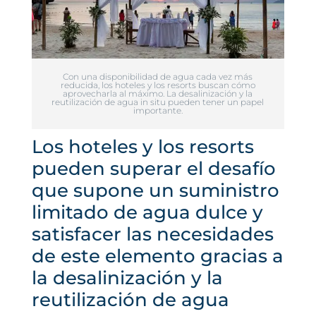
Con una disponibilidad de agua cada vez más
reducida, los hoteles y los resorts buscan cómo
aprovecharla al máximo. La desalinización y la
reutilización de agua in situ pueden tener un papel
importante.
Los hoteles y los resorts
pueden superar el desafío
que supone un suministro
limitado de agua dulce y
satisfacer las necesidades
de este elemento gracias a
la desalinización y la
reutilización de agua