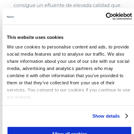
consigue un efluente de elevada calidad que
puede reutilizarse de forma segura para
regar los terrenos del hotel.
Aspiral™ puede personalizarse para incluir
This website uses cookies
procesos de tratamiento terciarios, como la
We use cookies to personalise content and ads, to provide
filtración y la desinfección, a fin de producir
social media features and to analyse our traffic. We also
agua potable.
El agua potable producida in
share information about your use of our site with our social
situ incluso puede embotellarse
y servirse o
media, advertising and analytics partners who may
venderse a los huéspedes, reduciendo la
combine it with other information that you’ve provided to
necesidad de comprar y enviar agua
them or that they’ve collected from your use of their
services. You consent to our cookies if you continue to use
embotellada de los proveedores externos.
our website.
La solución de servicio hídrico combinada
Water 360 de Fluence afronta los desafíos
Show details
asociados con la disponibilidad de agua
convirtiendo el agua de mar en agua potable
Allow all cookies