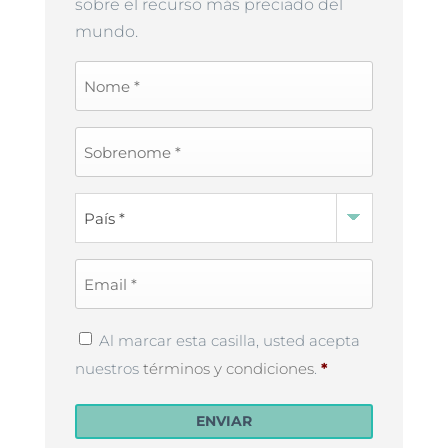
sobre el recurso más preciado del
mundo.
First
Name
*
Last
Name
*
Country
*
Email
*
Privacy
Al marcar esta casilla, usted acepta
Policy
*
nuestros
términos y condiciones
.
*
ENVIAR