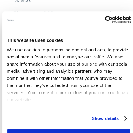
México.
El programa DPR más ambicioso planeado
hasta la fecha,
la Operación NEXT de Los
Ángeles
, está trabajando para proporcionar el
70% del agua potable para Los Ángeles con
This website uses cookies
DPR para el 2035.
We use cookies to personalise content and ads, to provide
Establecimiento de Estándares
social media features and to analyse our traffic. We also
para el Reúso del Agua
share information about your use of our site with our social
media, advertising and analytics partners who may
La agricultura representa el 70% de la
combine it with other information that you’ve provided to
demanda mundial de agua, pero solo el 2-7%
them or that they’ve collected from your use of their
de las tierras de regadío utiliza agua
services. You consent to our cookies if you continue to use
reutilizada, por lo que las nuevas
our website.
oportunidades son abundantes.
Los
programas de reúso de agua
que logran un
Show details
apoyo comunitario sostenido a menudo se
caracterizan por una alta confianza pública