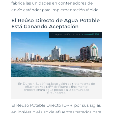
fabrica las unidades en contenedores de
envío estándar para implementación rápida.
El Reúso Directo de Agua Potable
Está Ganando Aceptación
lcswart/123RF
En Durban, Sudáfrica, la solución de tratamiento de
efluentes Aspiral™ de Fluence finalmente
proporcionará agua potable a la comunidad
circundante.
El Reúso Potable Directo (DPR, por sus siglas
en inglés), o el uso de efluentes tratados para