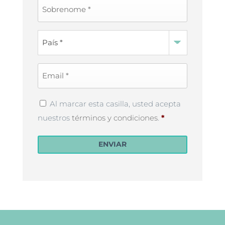
Last
Name
*
Country
*
Email
*
Privacy
Al marcar esta casilla, usted acepta
Policy
*
nuestros
términos y condiciones
.
*
ENVIAR