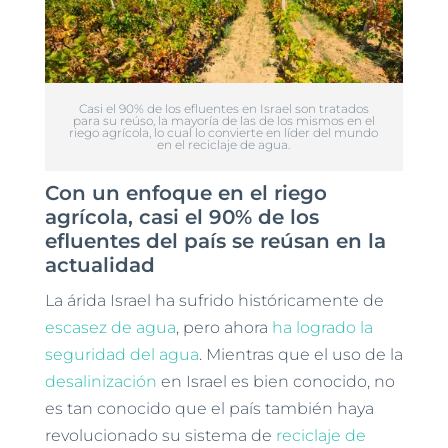
Casi el 90% de los efluentes en Israel son tratados
para su reúso, la mayoría de las de los mismos en el
riego agrícola, lo cual lo convierte en líder del mundo
en el reciclaje de agua.
Con un enfoque en el riego
agrícola, casi el 90% de los
efluentes del país se reúsan en la
actualidad
La árida Israel ha sufrido históricamente de
escasez de agua
, pero ahora
ha logrado la
seguridad del agua
. Mientras que el uso de la
desalinización
en Israel es bien conocido, no
es tan conocido que el país también haya
revolucionado su sistema de
reciclaje de