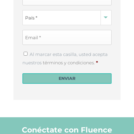
Name
*
Country
*
Email
*
Privacy
Al marcar esta casilla, usted acepta
Policy
*
nuestros
términos y condiciones
.
*
ENVIAR
Conéctate con Fluence