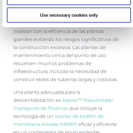
centralizadas pueden aprovechar las
Use necessary cookies only
economías de escala, las
plantas
descentralizadas
más pequeñas ahora
rivalizan con la eficiencia de las plantas
grandes evitando los riesgos significativos de
la construcción excesiva. Las plantas de
mantenimiento cerca del punto de uso
resuelven muchos problemas de
infraestructura, incluida la necesidad de
construir redes de tuberías largas y costosas.
Una planta adecuada para la
descentralización es
Aspiral™ Paquetizado
Inteligente de Fluence
, que incluye la
tecnología de un
reactor de biofilm de
membrana aireada (MABR)
eficaz y eficiente
en un contenedor de envío estándar.