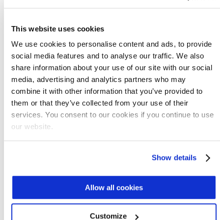
Ambiental de los EE. UU. buscó
colaborar
codo a codo con Israel
en la formación de su
Plan de Acción Nacional de Reúso del Agua
This website uses cookies
del 2020
.
We use cookies to personalise content and ads, to provide
social media features and to analyse our traffic. We also
Israel ahora tiene un excedente de agua
share information about your use of our site with our social
nacional
y
exporta agua a sus vecinos
.
media, advertising and analytics partners who may
Investigadores y startups israelíes siguen
combine it with other information that you’ve provided to
trabajando para aumentar la eficiencia.
them or that they’ve collected from your use of their
Además de una aceptación del
reúso de
services. You consent to our cookies if you continue to use
our website.
agua
, las políticas nacionales apoyan la
gestión inteligente del agua, y la
investigación y el desarrollo dentro del sector
Show details
del agua continúa en áreas como la
detección de fugas y el riego por goteo.
Allow all cookies
Reúso Descentralizado del Agua
Customize
Mientras que las enormes plantas