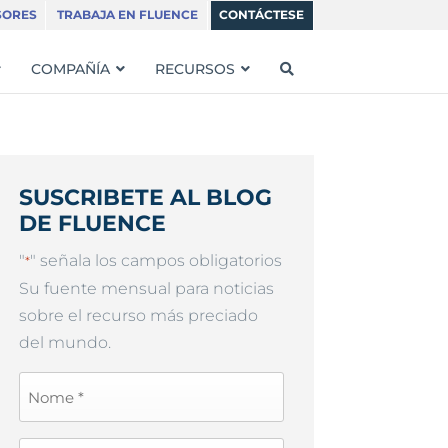
SORES
TRABAJA EN FLUENCE
CONTÁCTESE
COMPAÑÍA
RECURSOS
SUSCRIBETE AL BLOG
DE FLUENCE
"
" señala los campos obligatorios
*
Su fuente mensual para noticias
sobre el recurso más preciado
del mundo.
First
Name
*