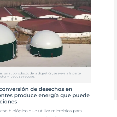
s, un subproducto de la digestión, se eleva a la parte
stor y luego se recoge.
 conversión de desechos en
uentes produce energía que puede
aciones
eso biológico que utiliza microbios para