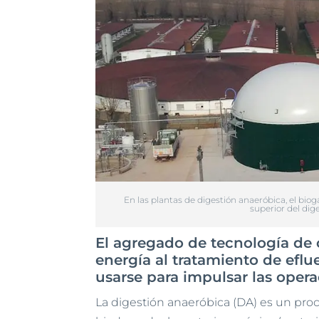
En las plantas de digestión anaeróbica, el biogá
superior del dige
El agregado de tecnología de
energía al tratamiento de efl
usarse para impulsar las oper
La digestión anaeróbica (DA) es un proc