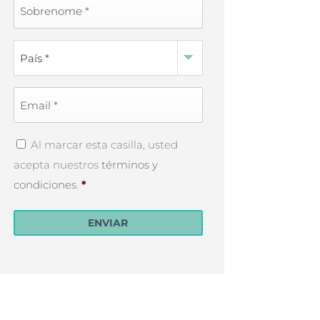
Last
Name
*
Country
*
Email
*
Privacy
Al marcar esta casilla, usted
Policy
*
acepta nuestros
términos y
condiciones
.
*
ENVIAR