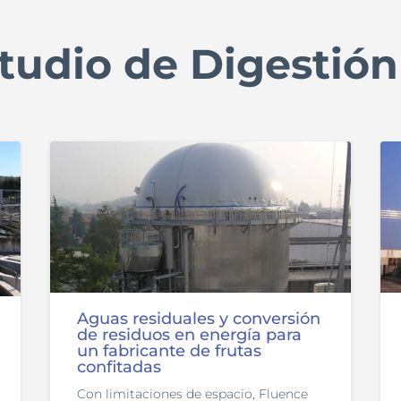
tudio de Digestió
Aguas residuales y conversión
de residuos en energía para
un fabricante de frutas
confitadas
Con limitaciones de espacio, Fluence