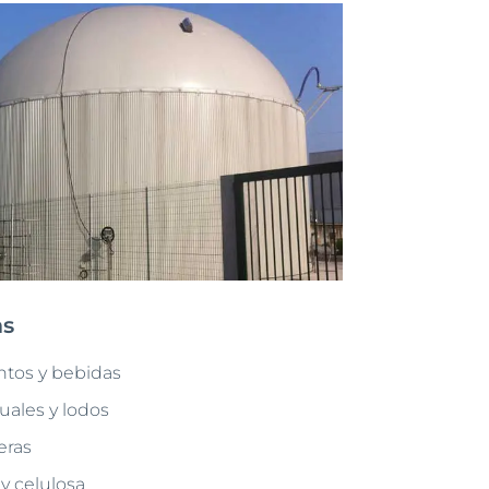
as
ntos y bebidas
uales y lodos
eras
y celulosa