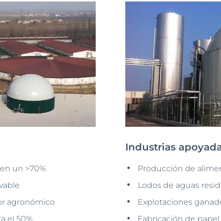
Industrias apoyad
n en un >70%
Producción de alime
vable
Lodos de aguas resid
lor agronómico
Explotaciones ganad
ta el 50%
Fabricación de papel 