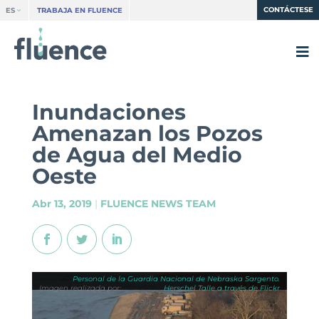
CONTÁCTESE
ES
TRABAJA EN FLUENCE
Inundaciones
Amenazan los Pozos
de Agua del Medio
Oeste
Abr 13, 2019
|
FLUENCE NEWS TEAM
Personal de la Guardia Nacional de Nebraska Sargento.
Herschel Talle a través de Flickr