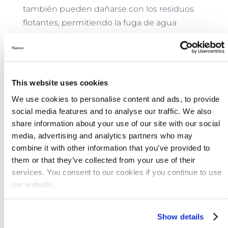
también pueden dañarse con los residuos
flotantes, permitiendo la fuga de agua
contaminada.
La Asociación Nacional de Agua Subterránea
ha anunciado que hay 1,1 millones de pozos
This website uses cookies
en 300 condados inundados del Medio
We use cookies to personalise content and ads, to provide
Oeste en Iowa, Nebraska, Missouri, Kansas,
social media features and to analyse our traffic. We also
Illinois, Indiana, Wisconsin, Minnesota,
share information about your use of our site with our social
Dakota del Sur y Kentucky. Wisconsin será el
media, advertising and analytics partners who may
más afectado, con 280.000 pozos en riesgo.
combine it with other information that you’ve provided to
them or that they’ve collected from your use of their
Un Problema Rural
services. You consent to our cookies if you continue to use
Liesa Lehmann, jefa de la sección de agua
our website.
privada del Departamento de Recursos
Naturales de Wisconsin, anunció lo
Show details
siguiente: