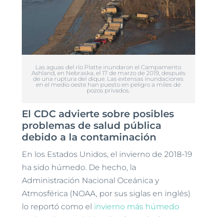
Las aguas del río Platte inundaron el Campamento
Ashland, en Nebraska, el 17 de marzo de 2019, después
de una ruptura del dique. Las extensas inundaciones
en el medio oeste han puesto en peligro a miles de
pozos privados.
El CDC advierte sobre posibles
problemas de salud pública
debido a la contaminación
En los Estados Unidos, el invierno de 2018-19
ha sido húmedo. De hecho, la
Administración Nacional Oceánica y
Atmosférica (NOAA, por sus siglas en inglés)
lo reportó como el
invierno más húmedo