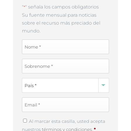
"
" señala los campos obligatorios
*
Su fuente mensual para noticias
sobre el recurso más preciado del
mundo.
First
Name
*
Last
Name
*
Country
*
Email
*
Privacy
Al marcar esta casilla, usted acepta
Policy
*
nuestros
términos y condiciones
.
*