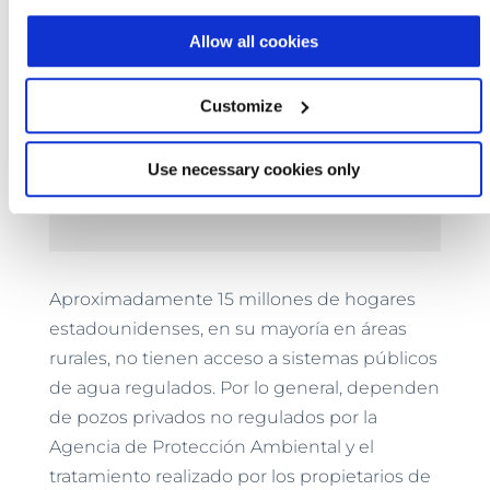
Allow all cookies
Todos aquellos que tengan un pozo
Customize
privado dentro de un área de llanura
de inundación de un río importante,
Use necessary cookies only
esos pozos ciertamente serán
vulnerables a la contaminación.
Aproximadamente 15 millones de hogares
estadounidenses, en su mayoría en áreas
rurales, no tienen acceso a sistemas públicos
de agua regulados. Por lo general, dependen
de pozos privados no regulados por la
Agencia de Protección Ambiental y el
tratamiento realizado por los propietarios de