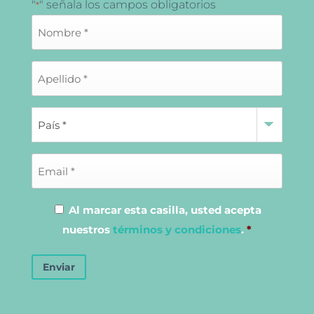
"
" señala los campos obligatorios
*
Al marcar esta casilla, usted acepta
nuestros
términos y condiciones
.
*
Enviar