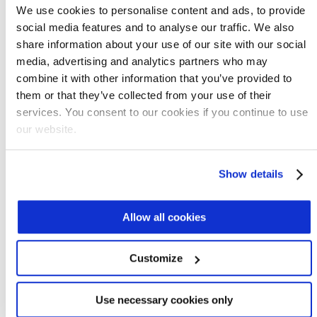
We use cookies to personalise content and ads, to provide
NIROBOX™ son expansibles fácilmente a
social media features and to analyse our traffic. We also
las necesidades de las fábricas y
share information about your use of our site with our social
disminuyen el costo total del agua. Estos
media, advertising and analytics partners who may
pueden configurarse también para tratar
combine it with other information that you’ve provided to
el agua a muchos grados de calidad.
them or that they’ve collected from your use of their
Tasas Altas de Agua Industrial
services. You consent to our cookies if you continue to use
our website.
Según un informe de la Oficina de Censos
del 2015, las tasas industriales para 10
millones de galones de agua de la ciudad,
Show details
excluyendo gastos de aguas residuales,
comienzan en un mínimo mensual de
Allow all cookies
US$10.053 en Fresno, California, con un costo
promedio de US$31.942 en San Antonio y un
Customize
máximo de US$82.537 en Atlanta. Con estas
tasas, muchas operaciones de fabricación
Use necessary cookies only
podrían pagar los costos de construcción