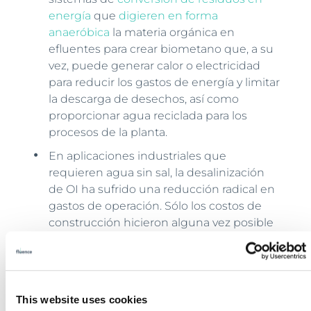
energía
que
digieren en forma
anaeróbica
la materia orgánica en
efluentes para crear biometano que, a su
vez, puede generar calor o electricidad
para reducir los gastos de energía y limitar
la descarga de desechos, así como
proporcionar agua reciclada para los
procesos de la planta.
En aplicaciones industriales que
requieren agua sin sal, la desalinización
de OI ha sufrido una reducción radical en
gastos de operación. Sólo los costos de
construcción hicieron alguna vez posible
la desalinización en gran escala
únicamente para ciudades y regiones,
pero los
sistemas de desalinización
modulares
nuevos y construidos en
This website uses cookies
pequeña y mediana escala como Fluence