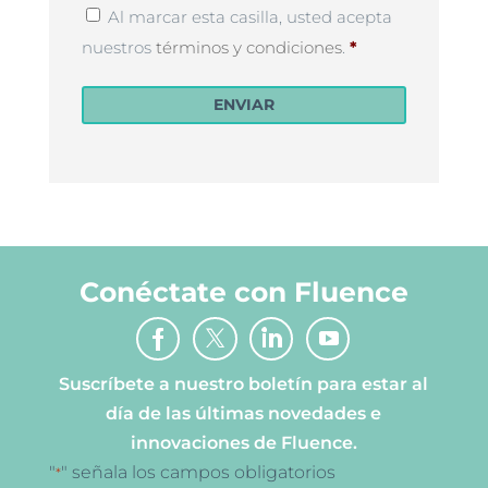
Privacy
Al marcar esta casilla, usted acepta
Policy
*
nuestros
términos y condiciones
.
*
ENVIAR
Conéctate con Fluence
Suscríbete a nuestro boletín para estar al
día de las últimas novedades e
innovaciones de Fluence.
"
" señala los campos obligatorios
*