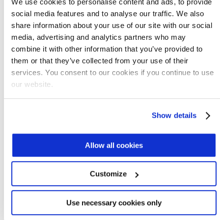
We use cookies to personalise content and ads, to provide
ejemplo:
social media features and to analyse our traffic. We also
share information about your use of our site with our social
En 2015 Chandler, Arizona, aprobó una
media, advertising and analytics partners who may
ordenanza que permitía a los funcionarios
combine it with other information that you’ve provided to
rechazar las solicitudes de nuevos usos
them or that they’ve collected from your use of their
hídricos si no cumplían el plan de
services. You consent to our cookies if you continue to use
desarrollo económico de la ciudad
our website.
Después de una lucha que se alargó dos
años por parte de los habitantes de
Show details
Carolina de Sur ante el agotamiento de
los acuíferos, en 2019 Google aceptó
limitar el
bombeo de aguas subterráneas
.
Allow all cookies
Las empresas están aprendiendo
Customize
rápidamente y establecen sus estrategias
sobre la marcha, al tiempo que guardan
Use necessary cookies only
silencio sobre los planes relativos al uso de
agua ya que aún no son definitivos. Pero