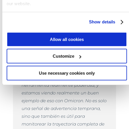
our website.
que los niveles en Ohio, Utah, Florida y gran
parte de las zonas rurales de Missouri
Show details
seguían aumentando.
Amy Kirby, líder del programa del Sistema
Allow all cookies
Nacional de Vigilancia de Efluentes, explicó
lo siguiente:
Customize
Use necessary cookies only
La vigilancia de efluentes es una
herramienta realmente poderosa, y
estamos viendo realmente un buen
ejemplo de eso con Omicron. No es solo
una señal de advertencia temprana,
sino que también es útil para
monitorear la trayectoria completa de