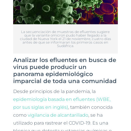
La secuenciación de muestras de efluentes sugiere
que la variante omicron pudo haber llegado a la
ciudad de Nueva York el 21 de noviembre, cuatro días
antes de que se informaran los primeros casos en
Sudáfrica.
Analizar los efluentes en busca de
virus puede producir un
panorama epidemiológico
imparcial de toda una comunidad
Desde principios de la pandemia, la
epidemiología basada en efluentes (WBE,
por sus siglas en inglés)
, también conocida
como
vigilancia de alcantarillado
, se ha
utilizado para rastrear el COVID-19. Es una
técnica que detecta sustancias químicas o