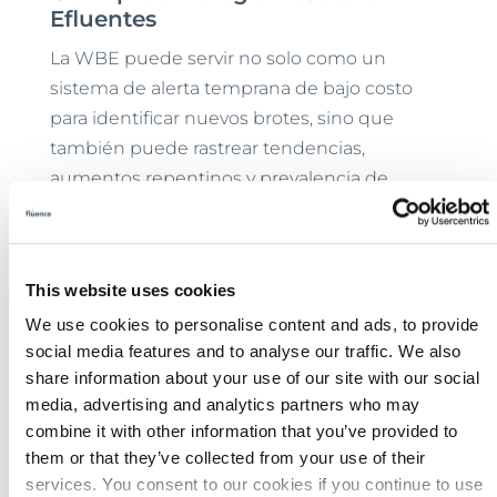
Efluentes
La WBE puede servir no solo como un
sistema de alerta temprana de bajo costo
para identificar nuevos brotes, sino que
también puede rastrear tendencias,
aumentos repentinos y prevalencia de
infecciones durante los brotes en curso.
A mediados de enero de 2022, los datos de la
WBE mostraban que omicron estaba
This website uses cookies
disminuyendo en muchas ciudades
We use cookies to personalise content and ads, to provide
grandes, mientras que continuaba
social media features and to analyse our traffic. We also
aumentando en muchas comunidades más
share information about your use of our site with our social
media, advertising and analytics partners who may
pequeñas. El ARN variante de Omicron
combine it with other information that you’ve provided to
estaba en declive en el área de Boston, la
them or that they’ve collected from your use of their
ciudad de Nueva York, Denver, San Diego y
services. You consent to our cookies if you continue to use
Saint Paul, entre otras ciudades, mientras