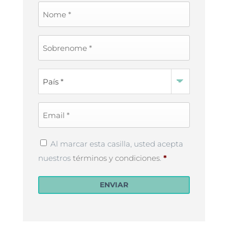
First
Name
*
Last
Name
*
Country
*
Email
*
Privacy
Al marcar esta casilla, usted acepta
Policy
*
nuestros
términos y condiciones
.
*
ENVIAR