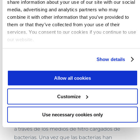
La desnitrificación se [...] emplea para
share information about your use of our site with our social
convertir el nitrato-nitrógeno en el
media, advertising and analytics partners who may
combine it with other information that you’ve provided to
efluente del proceso de nitrificación de
them or that they’ve collected from your use of their
lodo activado en gas nitrógeno. La
services. You consent to our cookies if you continue to use
desnitrificación tiene lugar en el lecho
our website.
profundo, filtros de desnitrificación de
medios únicos. Se agrega una fuente
Show details
de carbono suplementada (metanol) al
influyente del filtro de desnitrificación
para proporcionar una fuente de
Allow all cookies
alimento para el cultivo de
desnitrificación en los filtros.
Customize
Use necessary cookies only
Una vez que el agua entra en los filtros, pasa
a través de los medios de filtro cargados de
bacterias. Una vez que las bacterias han