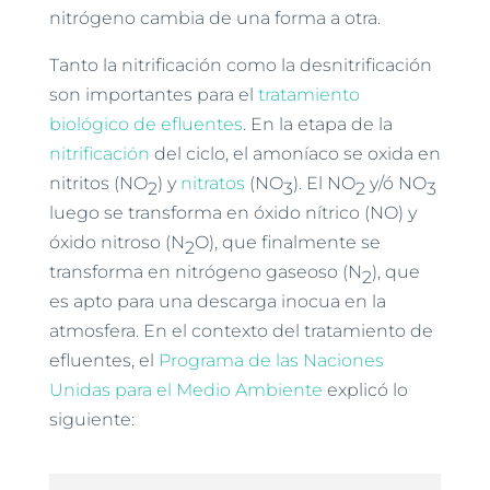
nitrógeno cambia de una forma a otra.
Tanto la nitrificación como la desnitrificación
son importantes para el
tratamiento
biológico de efluentes
. En la etapa de la
nitrificación
del ciclo, el amoníaco se oxida en
nitritos (NO
) y
nitratos
(NO
). El NO
y/ó NO
2
3
2
3
luego se transforma en óxido nítrico (NO) y
óxido nitroso (N
O), que finalmente se
2
transforma en nitrógeno gaseoso (N
), que
2
es apto para una descarga inocua en la
atmosfera. En el contexto del tratamiento de
efluentes, el
Programa de las Naciones
Unidas para el Medio Ambiente
explicó lo
siguiente: