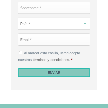
Last
Name
*
Country
*
Email
*
Privacy
Al marcar esta casilla, usted acepta
Policy
*
nuestros
términos y condiciones
.
*
ENVIAR