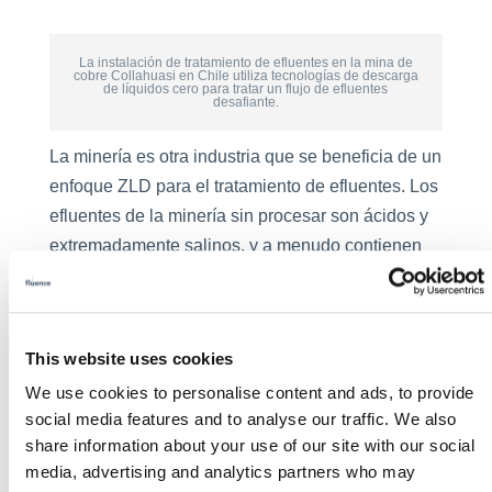
La instalación de tratamiento de efluentes en la mina de
cobre Collahuasi en Chile utiliza tecnologías de descarga
de líquidos cero para tratar un flujo de efluentes
desafiante.
La minería es otra industria que se beneficia de un
enfoque ZLD para el tratamiento de efluentes. Los
efluentes de la minería sin procesar son ácidos y
extremadamente salinos, y a menudo contienen
una gran cantidad de sedimentos.
Un buen ejemplo es la mina de cobre Collahuasi,
un proyecto emprendido por RWL Water antes de
This website uses cookies
fusionarse con Emefcy, con sede en Nueva York,
We use cookies to personalise content and ads, to provide
para formar
Fluence
en 2017.
social media features and to analyse our traffic. We also
share information about your use of our site with our social
La planta de tratamiento de efluentes en la
media, advertising and analytics partners who may
instalación fue dimensionada para acomodar un