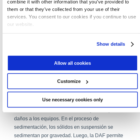
combine it with other information that you’ve provided to
flujo de 216 m³/h, ó aproximadamente 5 millones
them or that they’ve collected from your use of their
de L/d. Toda el agua debe ser tratada para su
services. You consent to our cookies if you continue to use
reúso.
our website.
La instalación utiliza una serie de tratamientos,
Show details
que incluyen sedimentación, DAF, filtración de
medios, filtración de carbón activado, ultrafiltración
Allow all cookies
y ósmosis inversa.
La eliminación de la mayor cantidad de sedimento
Customize
posible del agua es particularmente importante
como primer paso. Esto protege la inversión en
Use necessary cookies only
infraestructura de una empresa al evitar el
ensuciamiento de las membranas y otros tipos de
daños a los equipos. En el proceso de
sedimentación, los sólidos en suspensión se
sedimentan por gravedad. Luego, la DAF permite