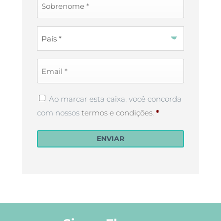
Name
*
Country
*
Email
*
Privacy
Ao marcar esta caixa, você concorda
Policy
*
com nossos
termos e condições
.
*
ENVIAR