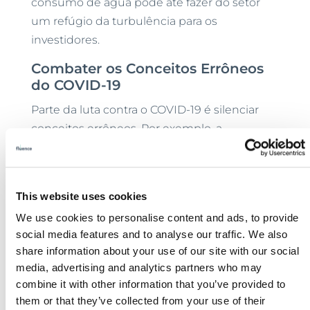
consumo de água pode até fazer do setor
um refúgio da turbulência para os
investidores.
Combater os Conceitos Errôneos
do COVID-19
Parte da luta contra o COVID-19 é silenciar
conceitos errôneos. Por exemplo, a
qualidade da água em algumas partes do
Canadá tem sido tão ruim por tanto tempo
que os moradores geralmente não confiam
This website uses cookies
na água da torneira para lavar as mãos e
We use cookies to personalise content and ads, to provide
tomar banho. A professora Michelle Driedger,
social media features and to analyse our traffic. We also
da Universidade de Manitoba, disse: “O que
share information about your use of our site with our social
precisa ser feito é ajudá-los a praticar a
media, advertising and analytics partners who may
primeira linha de defesa, que é lavar as
combine it with other information that you’ve provided to
mãos”.
them or that they’ve collected from your use of their