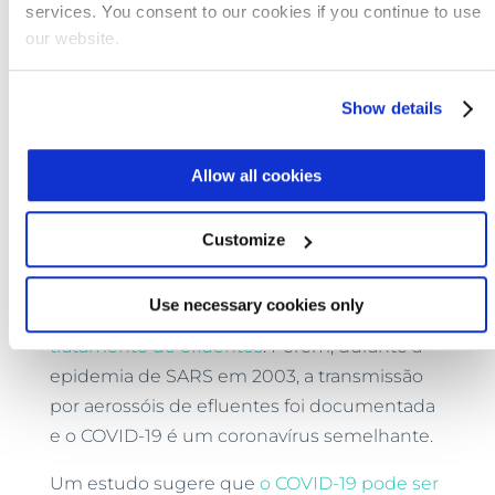
services. You consent to our cookies if you continue to use
A Associação das Agências de Água da
our website.
Califórnia tem combatido a crença
equivocada de que existe o risco de contrair
Show details
o vírus através da água potável da Califórnia,
crença que levou ao acúmulo desnecessário
de água engarrafada.
Allow all cookies
COVID-19 em Plantas de
Customize
Tratamento de Efluentes
Ainda existem lacunas no conhecimento dos
Use necessary cookies only
riscos do COVID-19 em plantas de
tratamento de efluentes
. Porém, durante a
epidemia de SARS em 2003, a transmissão
por aerossóis de efluentes foi documentada
e o COVID-19 é um coronavírus semelhante.
Um estudo sugere que
o COVID-19 pode ser