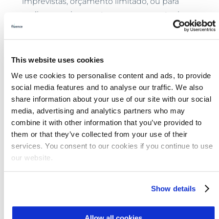
imprevistas, orçamento limitado, ou para
avaliar o equipamento em casos pontuais.
Seja qual for o motivo, adquirindo seu
equipamento alugado reconheceremos
parte do valor já pago nesta compra.
This website uses cookies
Contate a Fluence
para obter mais
We use cookies to personalise content and ads, to provide
social media features and to analyse our traffic. We also
informações sobre os valores de locação ou
share information about your use of our site with our social
de compra do difusor de bolhas grosas
media, advertising and analytics partners who may
Cyclone.
combine it with other information that you’ve provided to
them or that they’ve collected from your use of their
services. You consent to our cookies if you continue to use
our website.
Show details
DESAFIOS DE TRATAMENTO DE
EFLUENTES?
Allow all cookies