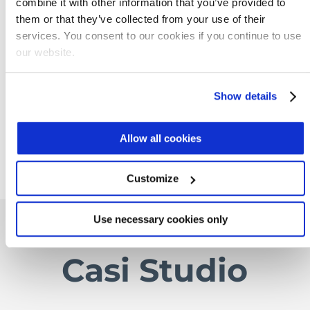
combine it with other information that you’ve provided to
progettate e personalizzate per gestire
them or that they’ve collected from your use of their
un'ampia varietà di tipologie di reflui e
services. You consent to our cookies if you continue to use
differenti portate. Le nostre soluzioni DAF
our website.
sono robuste e compatte, estremamente
facili da installare, utilizzare e mantenere.
Show details
Contatta i nostri esperti
per saperne di più
sui nostri sistemi DAF o per discutere i
Allow all cookies
dettagli specifici del tuo progetto.
Customize
Use necessary cookies only
Casi Studio