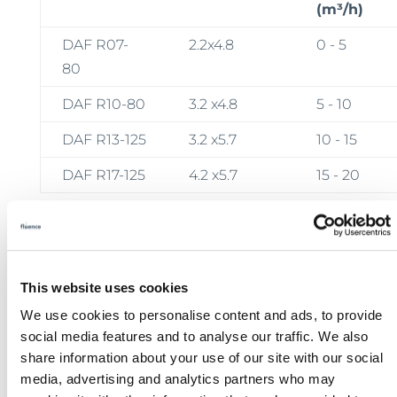
(m³/h)
DAF R07-
2.2x4.8
0 - 5
80
DAF R10-80
3.2 x4.8
5 - 10
DAF R13-125
3.2 x5.7
10 - 15
DAF R17-125
4.2 x5.7
15 - 20
Sistemi di flottazione efficienti
In Fluence, i nostri processisti esperti ed il
personale sul campo offrono supporto
This website uses cookies
durante tutte le fasi del progetto, dalla
We use cookies to personalise content and ads, to provide
progettazione preliminare alla messa in
social media features and to analyse our traffic. We also
servizio ed all’effettivo funzionamento. Le
share information about your use of our site with our social
media, advertising and analytics partners who may
nostre soluzioni altamente affidabili sono