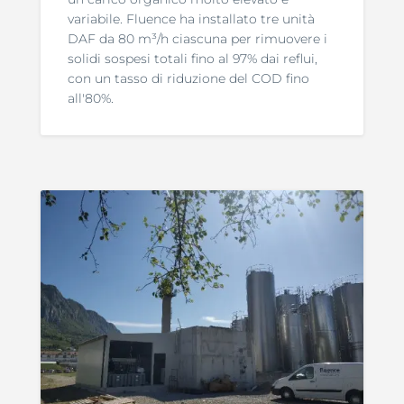
variabile. Fluence ha installato tre unità
DAF da 80 m³/h ciascuna per rimuovere i
solidi sospesi totali fino al 97% dai reflui,
con un tasso di riduzione del COD fino
all'80%.